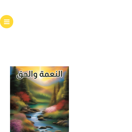
خطي
لى
لمحتوى