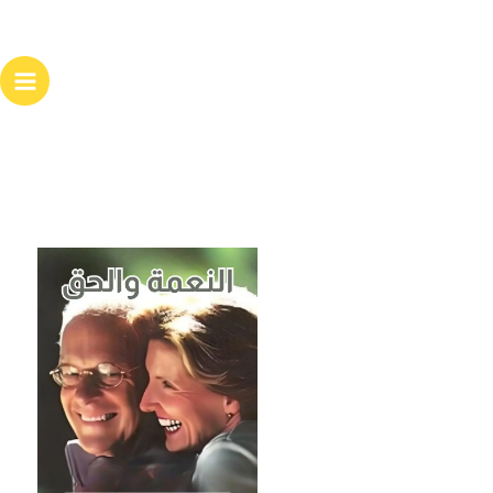
خطي
لى
لمحتوى