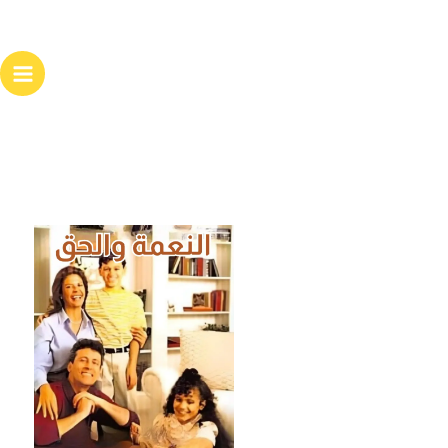
خطي
لى
لمحتوى