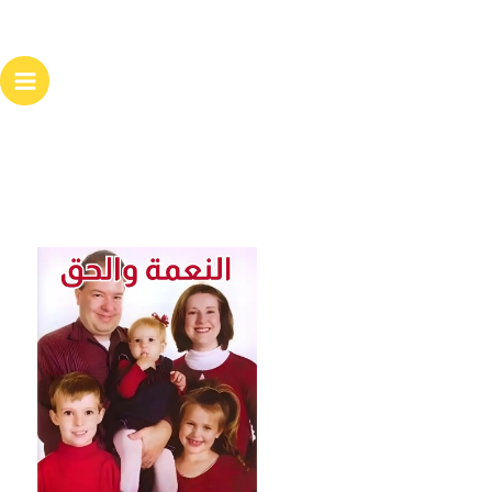
خطي
لى
لمحتوى