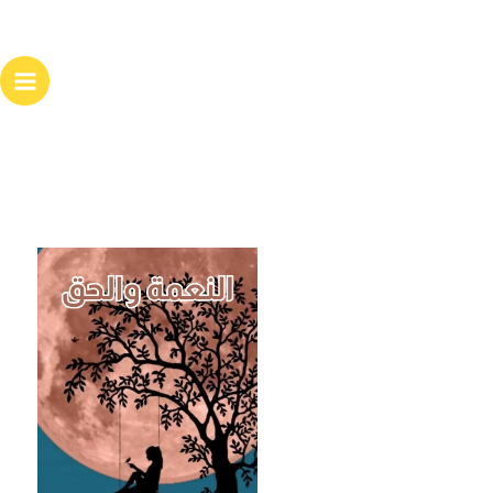
خطي
لى
لمحتوى