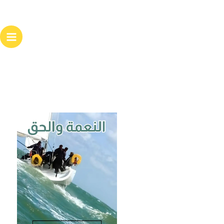
خطي
لى
لمحتوى