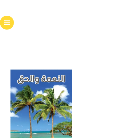
خطي
لى
لمحتوى