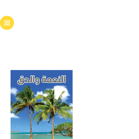
خطي
لى
لمحتوى