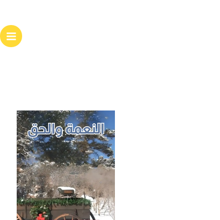
خطي
لى
لمحتوى