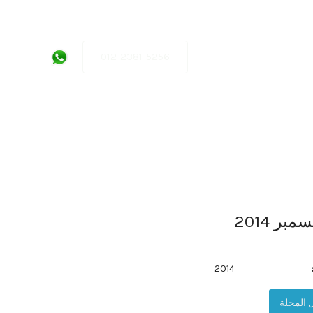
012-2381-5256
بر 2014
2014
 المجلة