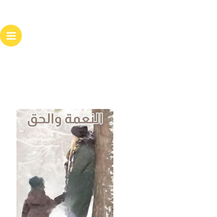
خطي
لى
لمحتوى