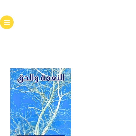
خطي
لى
لمحتوى