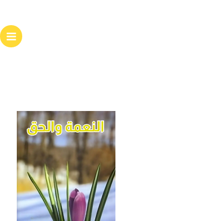
خطي
لى
لمحتوى