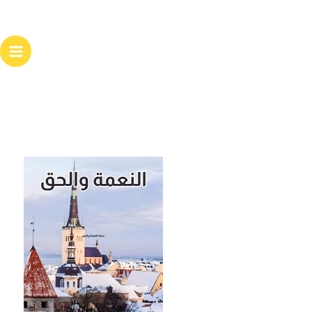
خطي
لى
لمحتوى