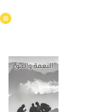
خطي
لى
لمحتوى