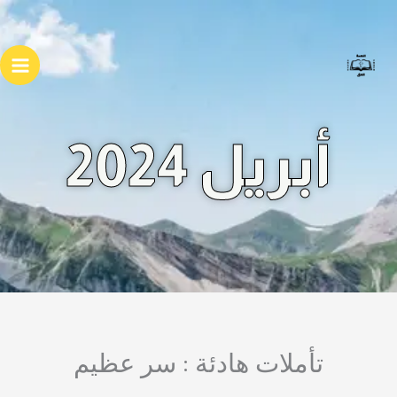
خطي
لى
لمحتوى
أبريل 2024
تأملات هادئة : سر عظيم