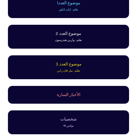
موضوع العدد1
بقلم : إيان تايلور
موضوع العدد 2
بقلم : وارين هندرسون
موضوع العدد 3
بقلم : بيل فان راين
الأخبار السارة
شخصيات
بولس 18