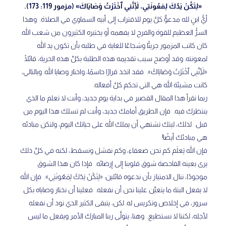
«لِتَكُنْ يَدُكَ لِمَعُونَتِي، لِأَنَّنِي ٱخْتَرْتُ وَصَايَاكَ» (مزمور 119: 173).
أيُّ ابنٍ لله مدعوٌّ كلَّ يوم للاقتراب إلى أبيه السماوي في الصلاة. وهذا
السرُّ العظيم للقوة والفرح لا يفهمه أو يختبره الكثيرون من شعب الله.
كان كاتب المزمور جريئًا وشجاعًا للغاية في طلبه بأن تكون يد الله
لمعونته. وقد أوضح سبب تقديمه هذه الطلبة بكلِّ هذه الحرية، قائلًا
«لِأَنَّنِي ٱخْتَرْتُ وَصَايَاكَ». فقد اتخذ قرارًا حاسمًا، واختار وصايا الله. وبالتالي،
كانت مشيئة الله هي التي تحكم كلَّ أفعاله.
ربما تقرأ هذا المقال القصير في بداية يوم جديد، وأنت لا تعلم ما الذي
ينتظرك فيه. فإن الطريق أمامك جديد، وأنت لم تسلك هذا اليوم من
قبل. لذلك، ليتك تشتهي أن يملك الله على حياتك اليوم، ولتكن مبادئه
هي مبادئك أيضًا!
فإن الله يَعلَم كم نحن ضعفاء، وكم نفشل ونسقط، لكنه في كلِّ ذلك
يرى بعينه الفاحصة شوق قلوبنا إلى إرضائه. فإذا كان هذا الشوق
موجودًا، ننال الامتياز بأن ندعوه قائلين: «لِتَكُنْ يَدُكَ لِمَعُونَتِي». فإن الله
لا يفعل البتة ما يتعيَّن علينا نحن أن نفعله. فعلينا أن نختار وصاياه بكل
سرور، في إخلاص وتكريس له. لكن، يتبقى الكثير الذي نود أن نفعله
لأجله، لكننا لا نستطيع. وهنا، يتولَّى ربنا المبارك الأمر ويفعل ما ليس